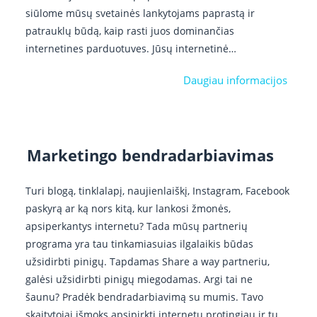
siūlome mūsų svetainės lankytojams paprastą ir
patrauklų būdą, kaip rasti juos dominančias
internetines parduotuves. Jūsų internetinė…
Daugiau informacijos
Marketingo bendradarbiavimas
Turi blogą, tinklalapį, naujienlaiškį, Instagram, Facebook
paskyrą ar ką nors kitą, kur lankosi žmonės,
apsiperkantys internetu? Tada mūsų partnerių
programa yra tau tinkamiasuias ilgalaikis būdas
užsidirbti pinigų. Tapdamas Share a way partneriu,
galėsi užsidirbti pinigų miegodamas. Argi tai ne
šaunu? Pradėk bendradarbiavimą su mumis. Tavo
skaitytojai išmoks apsipirkti internetu protingiau ir tu