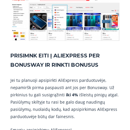
PRISIMNK EITI Į ALIEXPRESS PER
BONUSWAY IR RINKTI BONUSUS
Jei tu planuoji apsipirkti AliExpress parduotuvėje,
nepamiršk pirma paspausti ant jos per Bonusway. Už
pirkinius tu gali susigrąžinti
iki 4%
išleistų pinigų atgal.
Pasiūlymų skiltyje tu rasi be galo daug naudingų
pasiūlymų, nuolaidų kodų, kad apsipirkimas AliExpress
parduotuvėje būtų dar fainesnis.
Smagių apsipirkimų AliExpress!