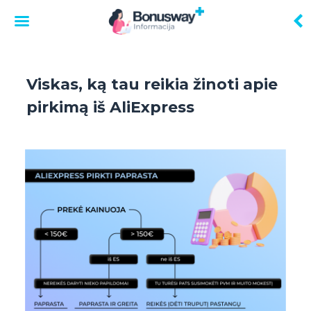
Skip
to
Viskas, ką tau reikia žinoti apie
content
pirkimą iš AliExpress