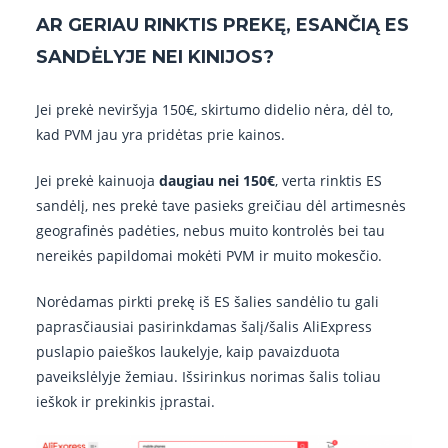
AR GERIAU RINKTIS PREKĘ, ESANČIĄ ES
SANDĖLYJE NEI KINIJOS?
Jei prekė neviršyja 150€, skirtumo didelio nėra, dėl to,
kad PVM jau yra pridėtas prie kainos.
Jei prekė kainuoja
daugiau nei 150€
, verta rinktis ES
sandėlį, nes prekė tave pasieks greičiau dėl artimesnės
geografinės padėties, nebus muito kontrolės bei tau
nereikės papildomai mokėti PVM ir muito mokesčio.
Norėdamas pirkti prekę iš ES šalies sandėlio tu gali
paprasčiausiai pasirinkdamas šalį/šalis AliExpress
puslapio paieškos laukelyje, kaip pavaizduota
paveikslėlyje žemiau. Išsirinkus norimas šalis toliau
ieškok ir prekinkis įprastai.