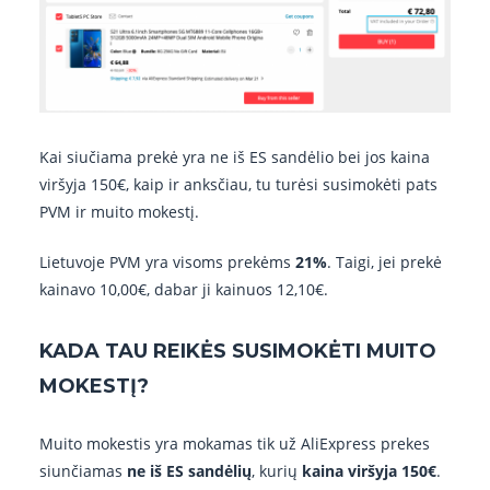
Kai siučiama prekė yra ne iš ES sandėlio bei jos kaina
viršyja 150€, kaip ir anksčiau, tu turėsi susimokėti pats
PVM ir muito mokestį.
Lietuvoje PVM yra visoms prekėms
21%
. Taigi, jei prekė
kainavo 10,00€, dabar ji kainuos 12,10€.
KADA TAU REIKĖS SUSIMOKĖTI MUITO
MOKESTĮ?
Muito mokestis yra mokamas tik už AliExpress prekes
siunčiamas
ne iš ES sandėlių
, kurių
kaina viršyja 150€
.