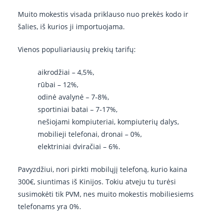
Muito mokestis visada priklauso nuo prekės kodo ir
šalies, iš kurios ji importuojama.
Vienos populiariausių prekių tarifų:
aikrodžiai – 4,5%,
rūbai – 12%,
odinė avalynė – 7-8%,
sportiniai batai – 7-17%,
nešiojami kompiuteriai, kompiuterių dalys,
mobilieji telefonai, dronai – 0%,
elektriniai dviračiai – 6%.
Pavyzdžiui, nori pirkti mobilųjį telefoną, kurio kaina
300€, siuntimas iš Kinijos. Tokiu atveju tu turėsi
susimokėti tik PVM, nes muito mokestis mobiliesiems
telefonams yra 0%.