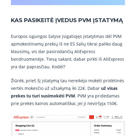
KAS PASIKEITĖ ĮVEDUS PVM ĮSTATYMĄ
Europos sąjungos šalyse įsigaliojęs įstatytmas dėl PVM
apmokestinamų prekių iš ne ES šalių tikrai paliko daug
klausimų, vis dar pasirodančių AliExpress
bendruomenėje. Tiesą sakant, dabar pirkti iš AliExpress
yra dar paprasčiau. Kodėl?
Žiūrėk, prieš šį įstatymą tau nereikėjo mokėti pridėtinės
vertės mokesčio už užsakymą iki 22€. Dabar
už visas
prekes tu turi susimokėti PVM
. PVM yra pridedamas
prie prekės kainos automatiškai, jei ji neviršyja 150€.