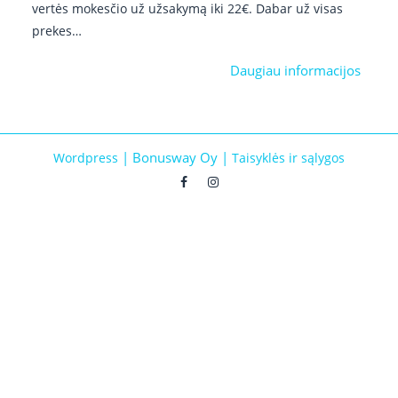
vertės mokesčio už užsakymą iki 22€. Dabar už visas
prekes…
Daugiau informacijos
|
Bonusway Oy
|
Wordpress
Taisyklės ir sąlygos
Facebook
Instagram