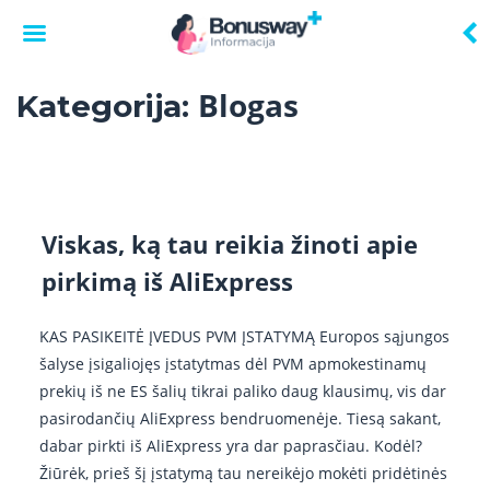
Skip
Blogas
Kategorija:
to
content
Viskas, ką tau reikia žinoti apie
pirkimą iš AliExpress
KAS PASIKEITĖ ĮVEDUS PVM ĮSTATYMĄ Europos sąjungos
šalyse įsigaliojęs įstatytmas dėl PVM apmokestinamų
prekių iš ne ES šalių tikrai paliko daug klausimų, vis dar
pasirodančių AliExpress bendruomenėje. Tiesą sakant,
dabar pirkti iš AliExpress yra dar paprasčiau. Kodėl?
Žiūrėk, prieš šį įstatymą tau nereikėjo mokėti pridėtinės