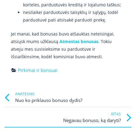
korteles, parduotuvės kreditą ir lojalumo taškus;
nesilaikei parduotuvės taisyklių ir sąlygų, todėl
parduotuvė pati atsisakė parduoti prekę.
Jei manai, kad bonusas buvo atšauktas neteisingai,
atsiųsk mums užklausą
Atmestas bonusas
. Tokiu
atveju mes susisieksime su parduotuve ir
išsiaiškinsime, kodėl komisiniai buvo atmesti.
Pirkimai ir bonsuai
Post
Previ
ANKTESNIS
post
Nuo ko priklauso bonuso dydis?
navigation
link
Ne
KITAS
Po
Negavau bonuso, ką daryti?
li