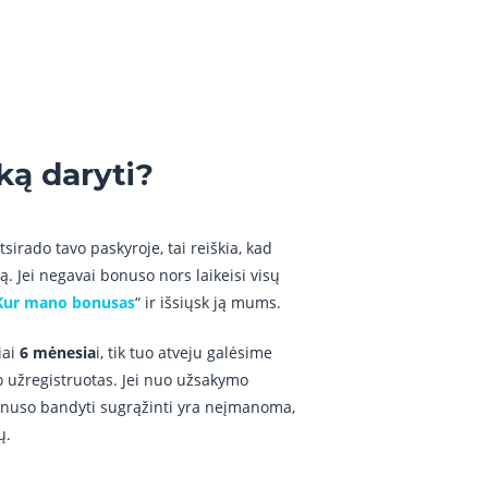
ką daryti?
sirado tavo paskyroje, tai reiškia, kad
 Jei negavai bonuso nors laikeisi visų
Kur mano bonusas
“ ir išsiųsk ją mums.
iai
6 mėnesia
i, tik tuo atveju galėsime
o užregistruotas. Jei nuo užsakymo
onuso bandyti sugrąžinti yra neįmanoma,
ų.