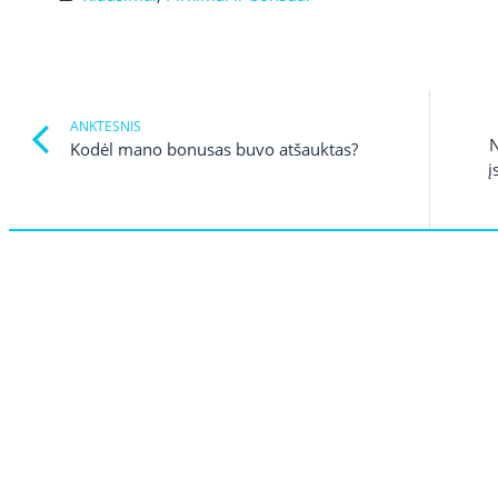
Post
Previous
ANKTESNIS
N
post
Kodėl mano bonusas buvo atšauktas?
navigation
į
link