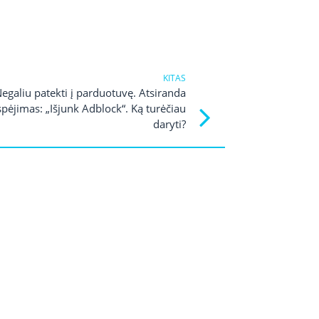
KITAS
Next
egaliu patekti į parduotuvę. Atsiranda
Post
spėjimas: „Išjunk Adblock“. Ką turėčiau
link
daryti?