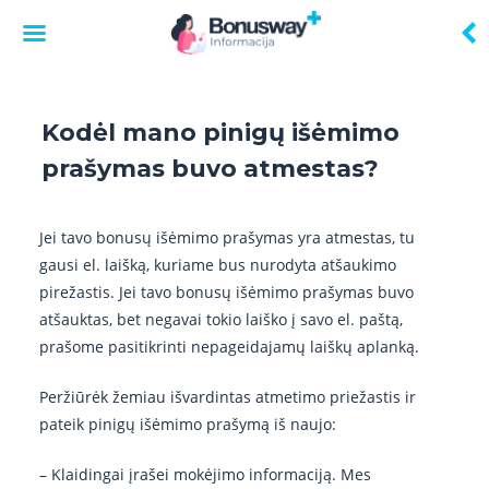
Skip
to
Kodėl mano pinigų išėmimo
content
prašymas buvo atmestas?
Jei tavo bonusų išėmimo prašymas yra atmestas, tu
gausi el. laišką, kuriame bus nurodyta atšaukimo
pirežastis. Jei tavo bonusų išėmimo prašymas buvo
atšauktas, bet negavai tokio laiško į savo el. paštą,
prašome pasitikrinti nepageidajamų laiškų aplanką.
Peržiūrėk žemiau išvardintas atmetimo priežastis ir
pateik pinigų išėmimo prašymą iš naujo:
– Klaidingai įrašei mokėjimo informaciją. Mes