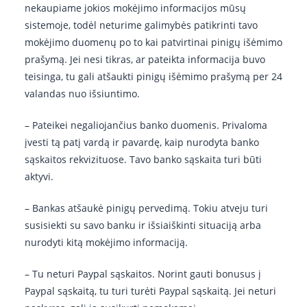
nekaupiame jokios mokėjimo informacijos mūsų
sistemoje, todėl neturime galimybės patikrinti tavo
mokėjimo duomenų po to kai patvirtinai pinigų išėmimo
prašymą. Jei nesi tikras, ar pateikta informacija buvo
teisinga, tu gali atšaukti pinigų išėmimo prašymą per 24
valandas nuo išsiuntimo.
– Pateikei negaliojančius banko duomenis. Privaloma
įvesti tą patį vardą ir pavardę, kaip nurodyta banko
sąskaitos rekvizituose. Tavo banko sąskaita turi būti
aktyvi.
– Bankas atšaukė pinigų pervedimą. Tokiu atveju turi
susisiekti su savo banku ir išsiaiškinti situaciją arba
nurodyti kitą mokėjimo informaciją.
– Tu neturi Paypal sąskaitos. Norint gauti bonusus į
Paypal sąskaitą, tu turi turėti Paypal sąskaitą. Jei neturi