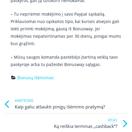
paskyros, gali ją susikurti nemokamai.
– Tu nepriėmei mokėjimo į savo Paypal sąskaitą.
Priklausomai nuo sąskaitos tipo, kai kuriais atvejais gali
tekti priimti mokėjimą, gautą iš Bonusway. Jei
mokėjimas nepatvirtinamas per 30 dienų, pinigai mums
bus grąžinti.
– Mūsų saugos komanda pastebėjo įtartiną veiklą tavo
paskyroje arba tu pažeidei Bonusway sąlygas.
Bonusų išėmimas
Post
Previ
ANKTESNIS
post
Kaip galiu atšaukti pinigų išėmimo prašymą?
navigation
link
Ne
KITAS
Po
Ką reiškia terminas „cashback“?