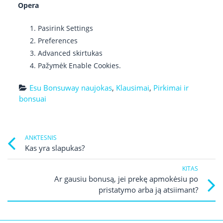
Opera
Pasirink Settings
Preferences
Advanced skirtukas
Pažymėk Enable Cookies.
Esu Bonsuway naujokas
,
Klausimai
,
Pirkimai ir
bonsuai
Post
Previ
ANKTESNIS
post
Kas yra slapukas?
navigation
link
KITAS
Ne
Ar gausiu bonusą, jei prekę apmokėsiu po
Po
pristatymo arba ją atsiimant?
li