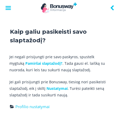
Skip
to
Kaip galiu pasikeisti savo
content
slaptažodį?
Jei negali prisijungti prie savo paskyros, spustelk
mygtuką
Pamiršai slaptažodį?
. Tada gausi el. laišką su
nuoroda, kuri leis tau sukurti naują slaptažodį.
Jei gali prisijungti prie Bonusway, tiesiog nori pasikeisti
slaptažodį, eik į skiltį
Nustatymai
. Turėsi pateikti seną
slaptažodį ir tada susikurti naują.
Profilio nustatymai